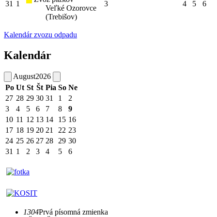
31
1
3
4
5
6
Veľké Ozorovce
(Trebišov)
Kalendár zvozu odpadu
Kalendár
August
2026
Po
Ut
St
Št
Pia
So
Ne
27
28
29
30
31
1
2
3
4
5
6
7
8
9
10
11
12
13
14
15
16
17
18
19
20
21
22
23
24
25
26
27
28
29
30
31
1
2
3
4
5
6
1304
Prvá písomná zmienka