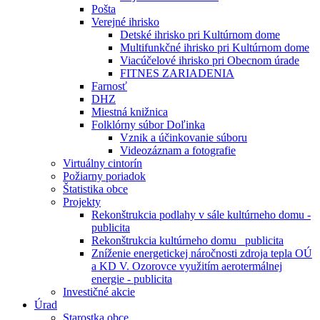
Pošta
Verejné ihrisko
Detské ihrisko pri Kultúrnom dome
Multifunkčné ihrisko pri Kultúrnom dome
Viacúčelové ihrisko pri Obecnom úrade
FITNES ZARIADENIA
Farnosť
DHZ
Miestná knižnica
Folklórny súbor Doľinka
Vznik a účinkovanie súboru
Videozáznam a fotografie
Virtuálny cintorín
Požiarny poriadok
Štatistika obce
Projekty
Rekonštrukcia podlahy v sále kultúrneho domu -
publicita
Rekonštrukcia kultúrneho domu _publicita
Zníženie energetickej náročnosti zdroja tepla OÚ
a KD V. Ozorovce využitím aerotermálnej
energie - publicita
Investičné akcie
Úrad
Starostka obce