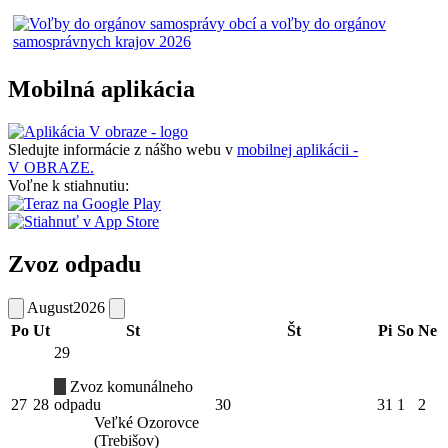
Mobilná aplikácia
Sledujte informácie z nášho webu v
mobilnej aplikácii -
V OBRAZE.
Voľne k stiahnutiu:
Zvoz odpadu
August
2026
Po
Ut
St
Št
Pi
So
Ne
29
Zvoz komunálneho
27
28
odpadu
30
31
1
2
Veľké Ozorovce
(Trebišov)