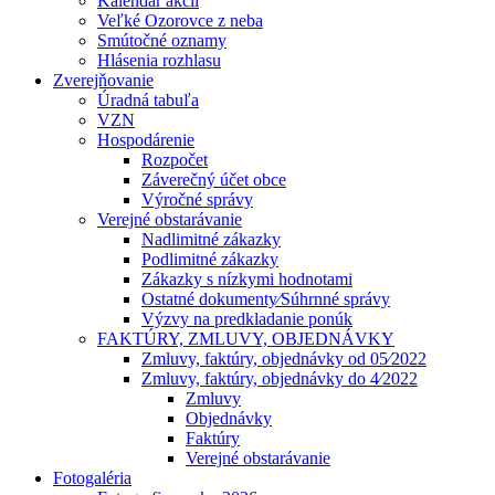
Kalendár akcií
Veľké Ozorovce z neba
Smútočné oznamy
Hlásenia rozhlasu
Zverejňovanie
Úradná tabuľa
VZN
Hospodárenie
Rozpočet
Záverečný účet obce
Výročné správy
Verejné obstarávanie
Nadlimitné zákazky
Podlimitné zákazky
Zákazky s nízkymi hodnotami
Ostatné dokumenty⁄Súhrnné správy
Výzvy na predkladanie ponúk
FAKTÚRY, ZMLUVY, OBJEDNÁVKY
Zmluvy, faktúry, objednávky od 05⁄2022
Zmluvy, faktúry, objednávky do 4⁄2022
Zmluvy
Objednávky
Faktúry
Verejné obstarávanie
Fotogaléria