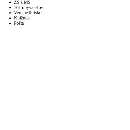
ZŠ a MŠ
761 obyvateľov
Verejné ihrisko
Knižnica
Pošta