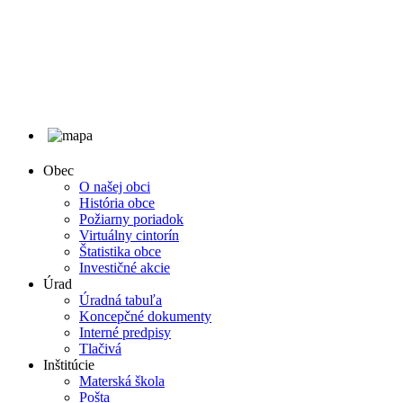
Obec
O našej obci
História obce
Požiarny poriadok
Virtuálny cintorín
Štatistika obce
Investičné akcie
Úrad
Úradná tabuľa
Koncepčné dokumenty
Interné predpisy
Tlačivá
Inštitúcie
Materská škola
Pošta