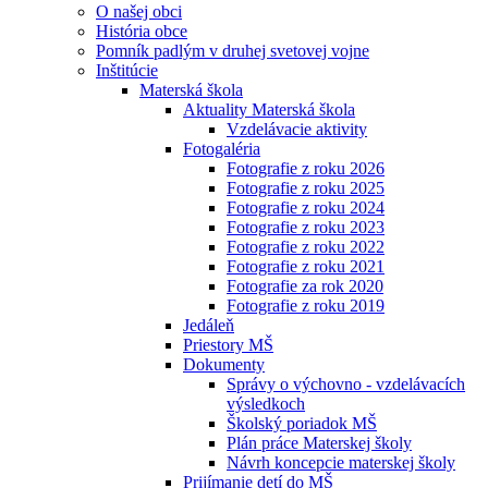
O našej obci
História obce
Pomník padlým v druhej svetovej vojne
Inštitúcie
Materská škola
Aktuality Materská škola
Vzdelávacie aktivity
Fotogaléria
Fotografie z roku 2026
Fotografie z roku 2025
Fotografie z roku 2024
Fotografie z roku 2023
Fotografie z roku 2022
Fotografie z roku 2021
Fotografie za rok 2020
Fotografie z roku 2019
Jedáleň
Priestory MŠ
Dokumenty
Správy o výchovno - vzdelávacích
výsledkoch
Školský poriadok MŠ
Plán práce Materskej školy
Návrh koncepcie materskej školy
Prijímanie detí do MŠ