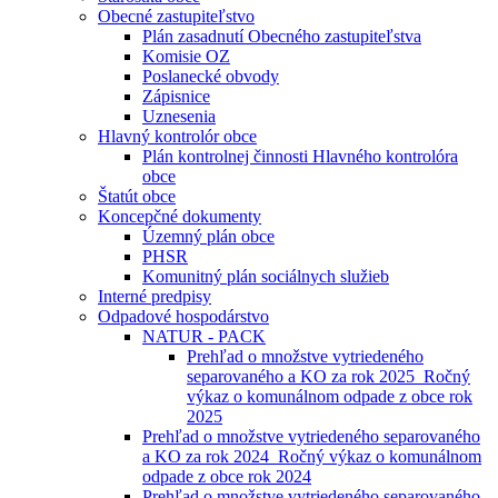
Obecné zastupiteľstvo
Plán zasadnutí Obecného zastupiteľstva
Komisie OZ
Poslanecké obvody
Zápisnice
Uznesenia
Hlavný kontrolór obce
Plán kontrolnej činnosti Hlavného kontrolóra
obce
Štatút obce
Koncepčné dokumenty
Územný plán obce
PHSR
Komunitný plán sociálnych služieb
Interné predpisy
Odpadové hospodárstvo
NATUR - PACK
Prehľad o množstve vytriedeného
separovaného a KO za rok 2025_Ročný
výkaz o komunálnom odpade z obce rok
2025
Prehľad o množstve vytriedeného separovaného
a KO za rok 2024_Ročný výkaz o komunálnom
odpade z obce rok 2024
Prehľad o množstve vytriedeného separovaného