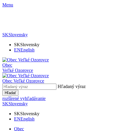
Menu
SK
Slovensky
SK
Slovensky
EN
English
Obec
Veľké Ozorovce
Obec
Veľké Ozorovce
Hľadaný výraz
Hľadať
rozšírené vyhľadávanie
SK
Slovensky
SK
Slovensky
EN
English
Obec