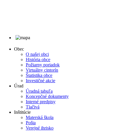
Obec
O našej obci
História obce
Požiarny poriadok
Virtuálny cintorín
Štatistika obce
Investičné akcie
Úrad
Úradná tabuľa
Koncepčné dokumenty
Interné predpisy
Tlačivá
Inštitúcie
Materská škola
Pošta
Verejné ihrisko