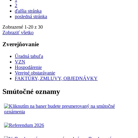
2
ďalšia stránka
posledná stránka
Zobrazené
1
-
20
z 30
Zobraziť všetko
Zverejňovanie
Úradná tabuľa
VZN
Hospodárenie
Verejné obstarávanie
FAKTÚRY, ZMLUVY, OBJEDNÁVKY
Smútočné oznamy