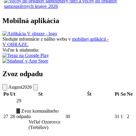
Mobilná aplikácia
Sledujte informácie z nášho webu v
mobilnej aplikácii -
V OBRAZE.
Voľne k stiahnutiu:
Zvoz odpadu
August
2026
Po
Ut
St
Št
Pi
So
Ne
29
Zvoz komunálneho
27
28
odpadu
30
31
1
2
Veľké Ozorovce
(Trebišov)