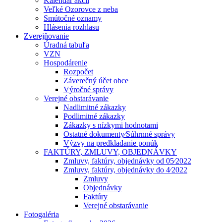
Kalendár akcií
Veľké Ozorovce z neba
Smútočné oznamy
Hlásenia rozhlasu
Zverejňovanie
Úradná tabuľa
VZN
Hospodárenie
Rozpočet
Záverečný účet obce
Výročné správy
Verejné obstarávanie
Nadlimitné zákazky
Podlimitné zákazky
Zákazky s nízkymi hodnotami
Ostatné dokumenty⁄Súhrnné správy
Výzvy na predkladanie ponúk
FAKTÚRY, ZMLUVY, OBJEDNÁVKY
Zmluvy, faktúry, objednávky od 05⁄2022
Zmluvy, faktúry, objednávky do 4⁄2022
Zmluvy
Objednávky
Faktúry
Verejné obstarávanie
Fotogaléria