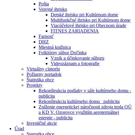
Pošta
Verejné ihrisko
Detské ihrisko pri Kultúrnom dome
Multifunkčné ihrisko pri Kultúrnom dome
Viacúčelové ihrisko pri Obecnom úrade
FITNES ZARIADENIA
Farnosť
DHZ
Miestná knižnica
Folklórny súbor Doľinka
Vznik a účinkovanie súboru
Videozáznam a fotografie
Virtuálny cintorín
Požiarny poriadok
Štatistika obce
Projekty
Rekonštrukcia podlahy v sále kultúrneho domu -
publicita
Rekonštrukcia kultúrneho domu _publicita
Zníženie energetickej náročnosti zdroja tepla OÚ
a KD V. Ozorovce využitím aerotermálnej
energie - publicita
Investičné akcie
Úrad
Starostka obce