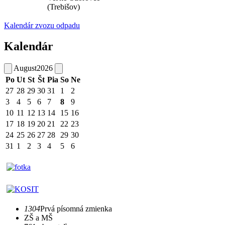
(Trebišov)
Kalendár zvozu odpadu
Kalendár
August
2026
Po
Ut
St
Št
Pia
So
Ne
27
28
29
30
31
1
2
3
4
5
6
7
8
9
10
11
12
13
14
15
16
17
18
19
20
21
22
23
24
25
26
27
28
29
30
31
1
2
3
4
5
6
1304
Prvá písomná zmienka
ZŠ a MŠ