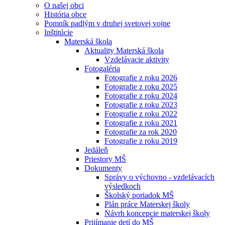
O našej obci
História obce
Pomník padlým v druhej svetovej vojne
Inštitúcie
Materská škola
Aktuality Materská škola
Vzdelávacie aktivity
Fotogaléria
Fotografie z roku 2026
Fotografie z roku 2025
Fotografie z roku 2024
Fotografie z roku 2023
Fotografie z roku 2022
Fotografie z roku 2021
Fotografie za rok 2020
Fotografie z roku 2019
Jedáleň
Priestory MŠ
Dokumenty
Správy o výchovno - vzdelávacích
výsledkoch
Školský poriadok MŠ
Plán práce Materskej školy
Návrh koncepcie materskej školy
Prijímanie detí do MŠ