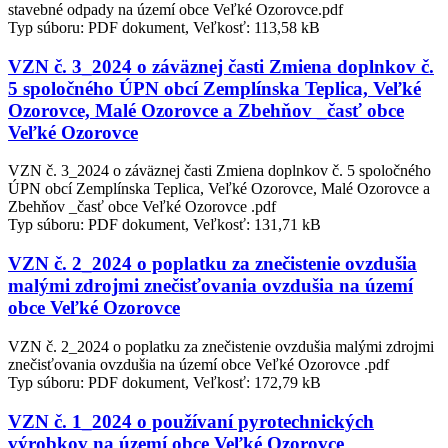
stavebné odpady na území obce Veľké Ozorovce.pdf
Typ súboru: PDF dokument, Veľkosť: 113,58 kB
VZN č. 3_2024 o záväznej časti Zmiena doplnkov č.
5 spoločného ÚPN obcí Zemplínska Teplica, Veľké
Ozorovce, Malé Ozorovce a Zbehňov _časť obce
Veľké Ozorovce
VZN č. 3_2024 o záväznej časti Zmiena doplnkov č. 5 spoločného
ÚPN obcí Zemplínska Teplica, Veľké Ozorovce, Malé Ozorovce a
Zbehňov _časť obce Veľké Ozorovce .pdf
Typ súboru: PDF dokument, Veľkosť: 131,71 kB
VZN č. 2_2024 o poplatku za znečistenie ovzdušia
malými zdrojmi znečisťovania ovzdušia na území
obce Veľké Ozorovce
VZN č. 2_2024 o poplatku za znečistenie ovzdušia malými zdrojmi
znečisťovania ovzdušia na území obce Veľké Ozorovce .pdf
Typ súboru: PDF dokument, Veľkosť: 172,79 kB
VZN č. 1_2024 o používaní pyrotechnických
výrobkov na území obce Veľké Ozorovce