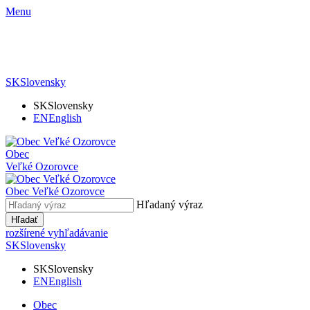
Menu
SK
Slovensky
SK
Slovensky
EN
English
Obec
Veľké Ozorovce
Obec
Veľké Ozorovce
Hľadaný výraz
Hľadať
rozšírené vyhľadávanie
SK
Slovensky
SK
Slovensky
EN
English
Obec