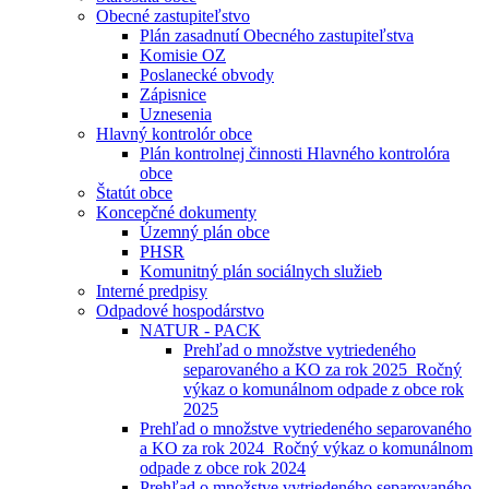
Obecné zastupiteľstvo
Plán zasadnutí Obecného zastupiteľstva
Komisie OZ
Poslanecké obvody
Zápisnice
Uznesenia
Hlavný kontrolór obce
Plán kontrolnej činnosti Hlavného kontrolóra
obce
Štatút obce
Koncepčné dokumenty
Územný plán obce
PHSR
Komunitný plán sociálnych služieb
Interné predpisy
Odpadové hospodárstvo
NATUR - PACK
Prehľad o množstve vytriedeného
separovaného a KO za rok 2025_Ročný
výkaz o komunálnom odpade z obce rok
2025
Prehľad o množstve vytriedeného separovaného
a KO za rok 2024_Ročný výkaz o komunálnom
odpade z obce rok 2024
Prehľad o množstve vytriedeného separovaného